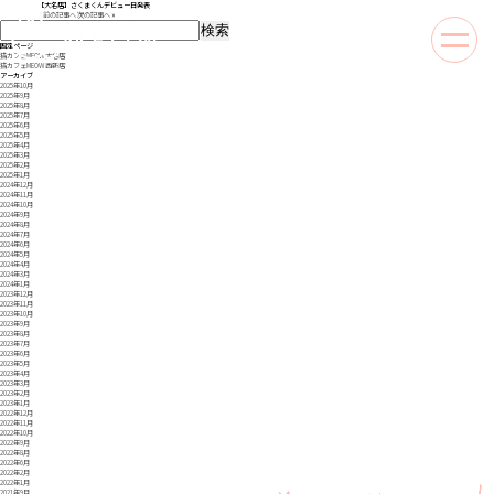
【大名店】さくまくんデビュー日発表
«
前の記事へ
次の記事へ
»
検
索:
toggle
固定ページ
naviga
猫カフェMEOW 大名店
猫カフェMEOW 西新店
アーカイブ
2025年10月
2025年9月
2025年8月
2025年7月
2025年6月
2025年5月
2025年4月
2025年3月
2025年2月
2025年1月
2024年12月
2024年11月
2024年10月
2024年9月
2024年8月
2024年7月
2024年6月
2024年5月
2024年4月
2024年3月
2024年1月
2023年12月
2023年11月
2023年10月
2023年9月
2023年8月
2023年7月
2023年6月
2023年5月
2023年4月
2023年3月
2023年2月
2023年1月
2022年12月
2022年11月
2022年10月
2022年9月
2022年8月
2022年6月
2022年2月
2022年1月
2021年9月